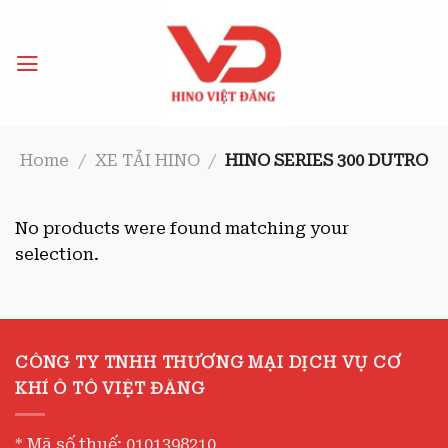
Skip
to
content
Home
/
XE TẢI HINO
/
HINO SERIES 300 DUTRO
No products were found matching your
selection.
CÔNG TY TNHH THƯƠNG MẠI DỊCH VỤ CƠ
KHÍ Ô TÔ VIỆT ĐĂNG
* Mã số thuế: 0101398210