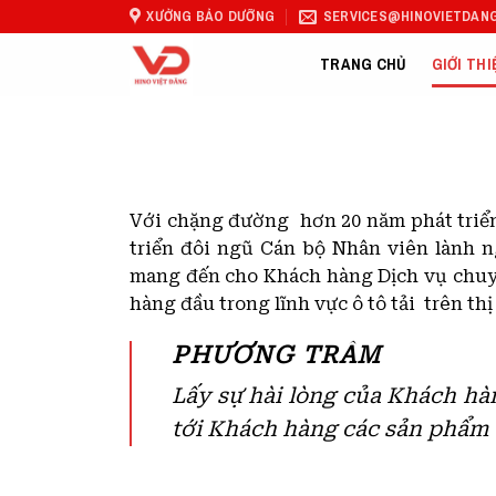
Skip
XƯỞNG BẢO DƯỠNG
SERVICES@HINOVIETDANG
to
TRANG CHỦ
GIỚI THI
content
Với chặng đường hơn 20 năm phát triển 
triển đôi ngũ Cán bộ Nhân viên lành 
mang đến cho Khách hàng Dịch vụ chuyê
hàng đầu trong lĩnh vực ô tô tải trên 
PHƯƠNG TRÂM
Lấy sự hài lòng của Khách hà
tới Khách hàng các sản phẩm c