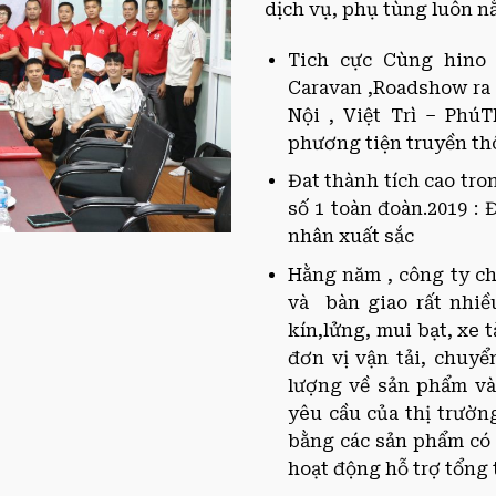
dịch vụ, phụ tùng luôn n
Tich cực Cùng hino 
Caravan ,Roadshow ra 
Nội , Việt Trì – Phú
phương tiện truyền t
Đat thành tích cao tro
số 1 toàn đoàn.2019 : 
nhân xuất sắc
Hằng năm , công ty ch
và bàn giao rất nhi
kín,lửng, mui bạt, xe 
đơn vị vận tải, chuy
lượng về sản phẩm v
yêu cầu của thị trườ
bằng các sản phẩm có 
hoạt động hỗ trợ tổng 