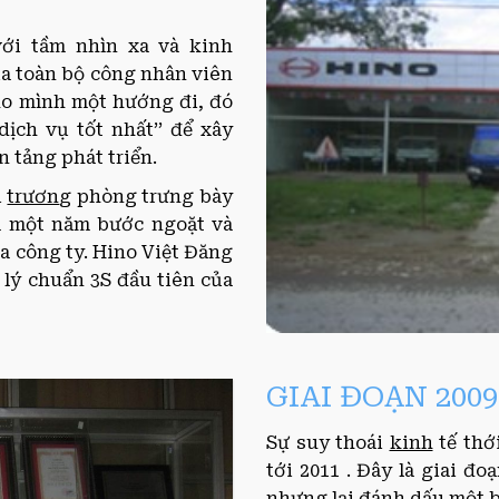
ới tầm nhìn xa và kinh
a toàn bộ công nhân viên
ho mình một hướng đi, đó
dịch vụ tốt nhất’’ để xây
 tảng phát triển.
i
trươn
g phòng trưng bày
là một năm bước ngoặt và
ủa công ty. Hino Việt Đăng
 lý chuẩn 3S đầu tiên của
GIAI ĐOẠN 2009
Sự suy thoái
kinh
tế thới
tới 2011 . Đây là giai đo
nhưng lại đánh dấu một b