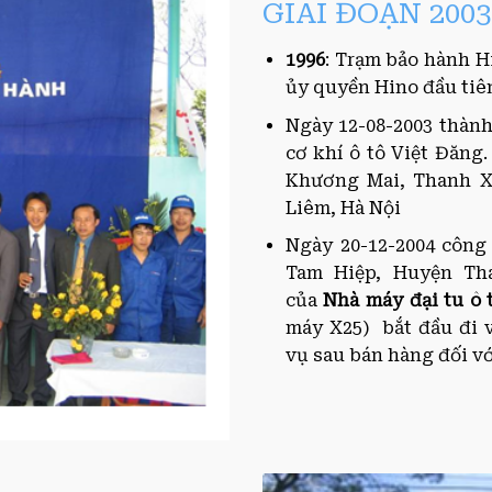
GIAI ĐOẠN 2003
1996
: Trạm bảo hành H
ủy quyền Hino đầu tiên
Ngày 12-08-2003 thàn
cơ khí ô tô Việt Đăng.
Khương Mai, Thanh Xu
Liêm, Hà Nội
Ngày 20-12-2004 công 
Tam Hiệp, Huyện Tha
của
Nhà
máy
đại
tu ô 
máy X25) bắt đầu đi v
vụ sau bán hàng đối với