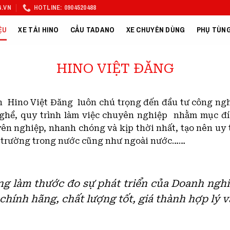
.VN
HOTLINE: 0904520488
ỆU
XE TẢI HINO
CẨU TADANO
XE CHUYÊN DÙNG
PHỤ TÙNG
HINO VIỆT ĐĂNG
Hino Việt Đăng luôn chú trọng đến đầu tư công nghệ,
nghề, quy trình làm việc chuyên nghiệp nhằm mục 
n nghiệp, nhanh chóng và kịp thời nhất, tạo nên uy 
thị trường trong nước cũng như ngoài nước……
ng làm thước đo sự phát triển của Doanh nghi
hính hãng, chất lượng tốt, giá thành hợp lý 