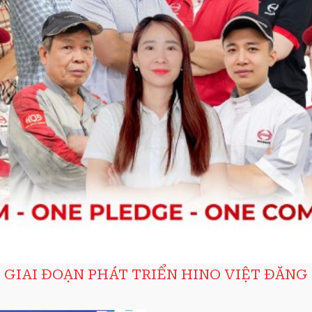
GIAI ĐOẠN PHÁT TRIỂN HINO VIỆT ĐĂNG